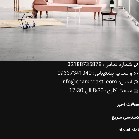
شماره تماس: 02188735878
واتساپ پشتیبانی: 09337341040
Decor
Rhoncus quisque sollicitudin
ایمیل: info@charkhdasti.com
ساعت کاری: 8:30 الی 17:30
مقالات اخیر
دسترسی سریع
نماد اعتماد