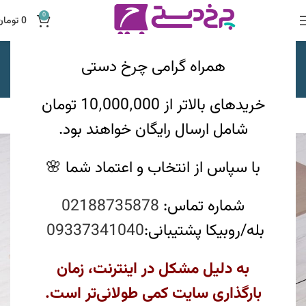
0
0
تومان
Decor
همراه گرامی چرخ دستی
خانه
Decor
خریدهای بالاتر از 10٬000٬000 تومان
همه
ACCESSORIES
DECOR
FURNITURE
KITCHEN
LIGHTING
شامل ارسال رایگان خواهند بود.
با سپاس از انتخاب و اعتماد شما 🌸
شماره تماس:
02188735878
بله/روبیکا پشتیبانی:
09337341040
به دلیل مشکل در اینترنت، زمان
بارگذاری سایت کمی طولانی‌تر است.