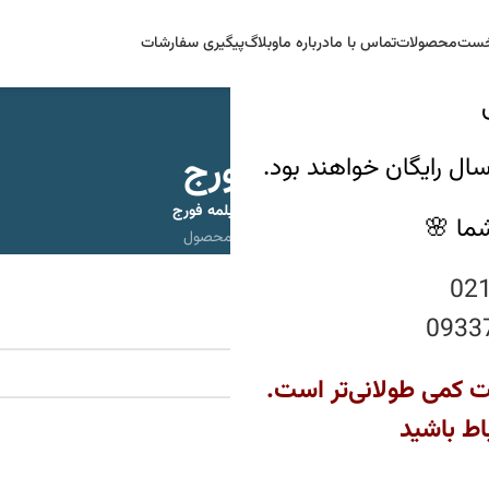
خست
محصولات
تماس با ما
درباره ما
وبلاگ
پیگیری سفارشات
سرویس فورج
تابه تکدسته فورج
تابه دربدار فورج
قابلمه فورج
شما 🌸
5 محصول
5 محصول
9 محصول
ز
فورج
سرویس فورج
02
0933
 نشد.
ت کمی طولانی‌تر است.
اط باشید