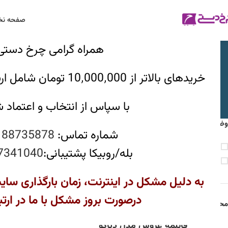
صفحه ن
همراه گرامی چرخ دستی
خریدهای بالاتر از 10٬000٬000 تومان شامل ارسال رایگان خواهند بود.
با سپاس از انتخاب و اعتماد 
وضعیت موجودی
خانه
ظروف پخت و پ
شماره تماس:
188735878
فروش ویژه
بله/روبیکا پشتیبانی:
7341040
هیچ محصولی یافت
موجود در انبار
به دلیل مشکل در اینترنت، زمان بارگذاری سای
درصورت بروز مشکل با ما در ارتب
محصولات بر اساس امتیاز
قابلمه عروس مدل دیاکو