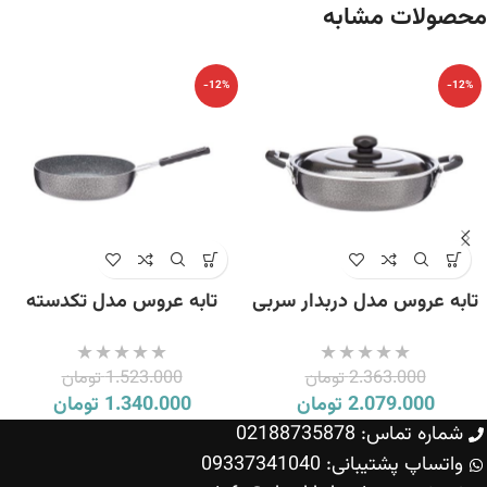
محصولات مشابه
-12%
-12%
تابه عروس مدل دربدار سربی
تابه عروس مدل تکدسته
سایز 28
سربی سایز 24
2.363.000
تومان
1.523.000
تومان
2.079.000
تومان
1.340.000
تومان
شماره تماس: 02188735878
واتساپ پشتیبانی: 09337341040