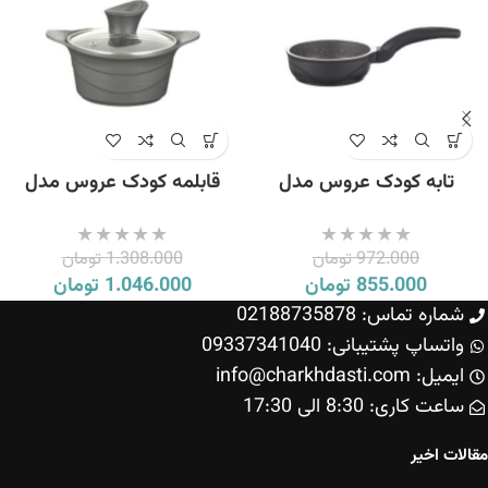
تابه کودک عروس مدل
قابلمه کودک عروس مدل
تکدسته ویکتوریا سایز 12
دیاکو سایز 12
972.000
تومان
1.308.000
تومان
855.000
تومان
1.046.000
تومان
شماره تماس: 02188735878
واتساپ پشتیبانی: 09337341040
ایمیل: info@charkhdasti.com
ساعت کاری: 8:30 الی 17:30
مقالات اخیر