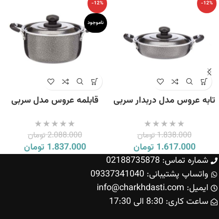
-12%
-12%
ناموجود
تابه عروس مدل دربدار سربی
قابلمه عروس مدل سربی
سایز 24
سایز 22
1.838.000
تومان
2.088.000
تومان
1.617.000
تومان
1.837.000
تومان
شماره تماس: 02188735878
واتساپ پشتیبانی: 09337341040
ایمیل: info@charkhdasti.com
ساعت کاری: 8:30 الی 17:30