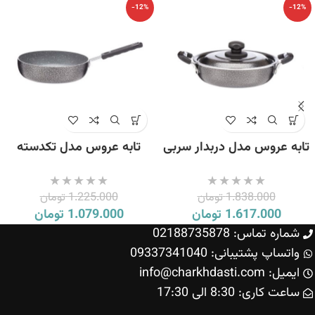
-12%
-12%
تابه عروس مدل دربدار سربی
تابه عروس مدل تکدسته
سایز 24
سربی سایز 20
1.838.000
تومان
1.225.000
تومان
1.617.000
تومان
1.079.000
تومان
شماره تماس: 02188735878
واتساپ پشتیبانی: 09337341040
ایمیل: info@charkhdasti.com
ساعت کاری: 8:30 الی 17:30