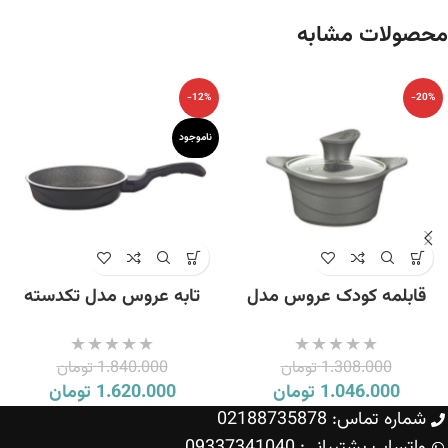
محصولات مشابه
-12%
-20%
ناموجود
قابلمه کودک عروس مدل
تابه عروس مدل تکدسته
دیاکو سایز 12
ویکتوریا سایز 20
1.308.000
تومان
1.840.000
تومان
1.046.000
تومان
1.620.000
تومان
شماره تماس: 02188735878
واتساپ پشتیبانی: 09337341040