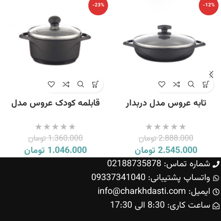
-23%
-12%
تابه عروس مدل دربدار
قابلمه کودک عروس مدل
ویکتوریا سایز 24
ویکتوریا سایز 12
2.888.000
تومان
1.360.000
تومان
2.545.000
تومان
1.046.000
تومان
شماره تماس: 02188735878
واتساپ پشتیبانی: 09337341040
ایمیل: info@charkhdasti.com
ساعت کاری: 8:30 الی 17:30