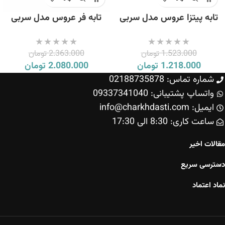
تابه پیتزا عروس مدل سربی
تابه فر عروس مدل سربی
سایز 30
سایز بزرگ لبه بلند
1.523.000
تومان
2.363.000
تومان
1.218.000
تومان
2.080.000
تومان
شماره تماس: 02188735878
واتساپ پشتیبانی: 09337341040
ایمیل: info@charkhdasti.com
ساعت کاری: 8:30 الی 17:30
مقالات اخیر
دسترسی سریع
نماد اعتماد