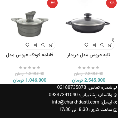
-20%
-12%
تابه عروس مدل دربدار
قابلمه کودک عروس مدل
ویکتوریا سایز 24
دیاکو سایز 12
2.888.000
تومان
1.308.000
تومان
2.545.000
تومان
1.046.000
تومان
شماره تماس: 02188735878
واتساپ پشتیبانی: 09337341040
ایمیل: info@charkhdasti.com
ساعت کاری: 8:30 الی 17:30