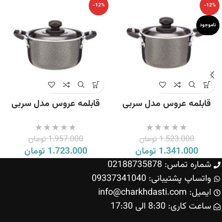
-12%
-12%
ناموجود
قابلمه عروس مدل سربی
قابلمه عروس مدل سربی
سایز 17
سایز 20
1.523.000
تومان
1.957.000
تومان
1.341.000
تومان
1.723.000
تومان
شماره تماس: 02188735878
واتساپ پشتیبانی: 09337341040
ایمیل: info@charkhdasti.com
ساعت کاری: 8:30 الی 17:30