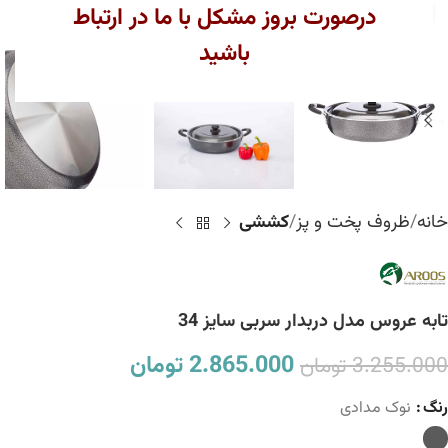
بزرگنمایی تصویر
درصورت بروز مشکل با ما در ارتباط
باشید
خانه
ظروف پخت و پز
کششی
تابه عروس مدل دربدار سربی سایز 34
2.865.000
تومان
3.255.000
تومان
رنگ
نوک مدادی