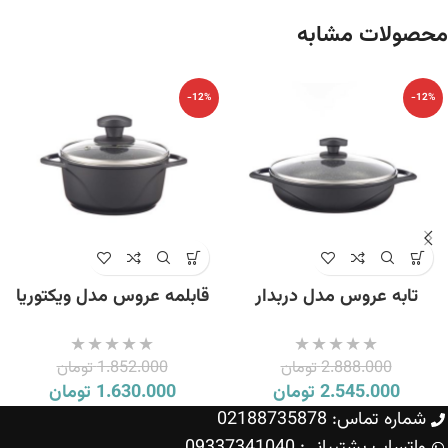
محصولات مشابه
-12%
-12%
تابه عروس مدل دربدار
قابلمه عروس مدل ویکتوریا
ویکتوریا سایز 24
سایز 16
2.888.000
تومان
1.852.000
تومان
2.545.000
تومان
1.630.000
تومان
شماره تماس: 02188735878
واتساپ پشتیبانی: 09337341040