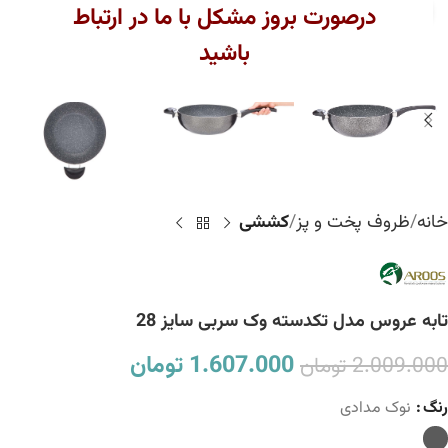
بزرگنمایی تصویر
درصورت بروز مشکل با ما در ارتباط
باشید
خانه
ظروف پخت و پز
کششی
تابه عروس مدل تکدسته وک سربی سایز 28
1.607.000
تومان
2.009.000
تومان
رنگ
نوک مدادی