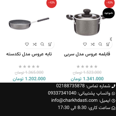
-12%
-12%
ناموجود
قابلمه عروس مدل سربی
تابه عروس مدل تکدسته
سایز 17
سربی سایز 22
1.523.000
تومان
1.365.000
تومان
1.341.000
تومان
1.202.000
تومان
شماره تماس: 02188735878
واتساپ پشتیبانی: 09337341040
ایمیل: info@charkhdasti.com
ساعت کاری: 8:30 الی 17:30