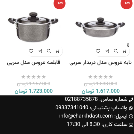
-12%
-12%
تابه عروس مدل دربدار سربی
قابلمه عروس مدل سربی
سایز 24
سایز 20
1.838.000
تومان
1.957.000
تومان
1.617.000
تومان
1.723.000
تومان
شماره تماس: 02188735878
واتساپ پشتیبانی: 09337341040
ایمیل: info@charkhdasti.com
ساعت کاری: 8:30 الی 17:30