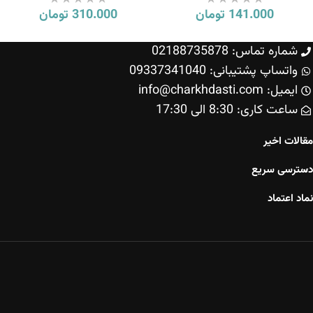
141.000
تومان
310.000
تومان
شماره تماس: 02188735878
واتساپ پشتیبانی: 09337341040
ایمیل: info@charkhdasti.com
ساعت کاری: 8:30 الی 17:30
مقالات اخیر
دسترسی سریع
نماد اعتماد