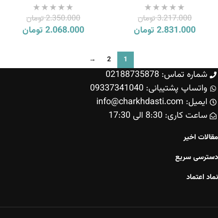
3.217.000
تومان
2.350.000
تومان
2.831.000
تومان
2.068.000
تومان
→
2
1
شماره تماس: 02188735878
واتساپ پشتیبانی: 09337341040
ایمیل: info@charkhdasti.com
ساعت کاری: 8:30 الی 17:30
مقالات اخیر
دسترسی سریع
نماد اعتماد