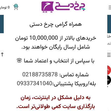
0
0
تومان
تابه تکدسته دایکست
همراه گرامی چرخ دستی
دسته بندی ها
خانه
ظروف پخت و پز
دایکست
تابه تکدسته دایکست
خریدهای بالاتر از 10٬000٬000 تومان
نمایش 1–12 از 18 نتیجه
شامل ارسال رایگان خواهند بود.
مشاهده فیلترها
با سپاس از انتخاب و اعتماد شما 🌸
-20%
-12%
شماره تماس:
02188735878
ناموجود
ناموجود
بله/روبیکا پشتیبانی:
09337341040
به دلیل مشکل در اینترنت، زمان
بارگذاری سایت کمی طولانی‌تر است.