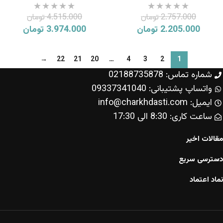
2.757.000
تومان
4.515.000
تومان
2.205.000
تومان
3.974.000
تومان
→
22
21
20
…
4
3
2
1
شماره تماس: 02188735878
واتساپ پشتیبانی: 09337341040
ایمیل: info@charkhdasti.com
ساعت کاری: 8:30 الی 17:30
مقالات اخیر
دسترسی سریع
نماد اعتماد