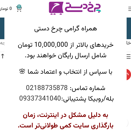
0
0
تومان
فروشگاه
همراه گرامی چرخ دستی
دسته بندی ها
خانه
فروشگاه
نمایش 1–12 از 261 نتیجه
خریدهای بالاتر از 10٬000٬000 تومان
شامل ارسال رایگان خواهند بود.
مشاهده فیلترها
با سپاس از انتخاب و اعتماد شما 🌸
-12%
-12%
شماره تماس:
02188735878
ناموجود
بله/روبیکا پشتیبانی:
09337341040
به دلیل مشکل در اینترنت، زمان
بارگذاری سایت کمی طولانی‌تر است.