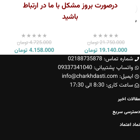
درصورت بروز مشکل با ما در ارتباط
باشید
سرویس پخت و پز 11 پارچه
سرویس پخت و پز 5 پارچه
عروس مدل ویکتوریا
عروس مدل دانشجویی
ویکتوریا
21.750.000
تومان
4.725.000
تومان
19.140.000
تومان
4.158.000
تومان
شماره تماس: 02188735878
واتساپ پشتیبانی: 09337341040
ایمیل: info@charkhdasti.com
ساعت کاری: 8:30 الی 17:30
مقالات اخیر
دسترسی سریع
نماد اعتماد