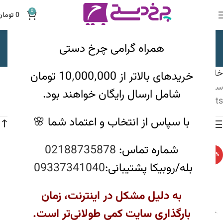
0
0
تومان
سرویس ویکتوریا
همراه گرامی چرخ دستی
دسته بندی ها
خانه
ظروف پخت و پز
دایکست
سرویس دایکست
خریدهای بالاتر از 10٬000٬000 تومان
سرویس ویکتوریا
شامل ارسال رایگان خواهند بود.
Showing all 2 results
با سپاس از انتخاب و اعتماد شما 🌸
مشاهده فیلترها
شماره تماس:
02188735878
-12%
-12%
بله/روبیکا پشتیبانی:
09337341040
ناموجود
به دلیل مشکل در اینترنت، زمان
بارگذاری سایت کمی طولانی‌تر است.