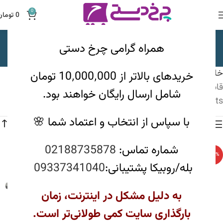
0
0
تومان
قابلمه کلاسیک خطی
همراه گرامی چرخ دستی
دسته بندی ها
خانه
ظروف پخت و پز
دایکست
قابلمه دایکست
خریدهای بالاتر از 10٬000٬000 تومان
قابلمه کلاسیک خطی
شامل ارسال رایگان خواهند بود.
Showing all 6 results
با سپاس از انتخاب و اعتماد شما 🌸
مشاهده فیلترها
شماره تماس:
02188735878
-20%
-12%
بله/روبیکا پشتیبانی:
09337341040
به دلیل مشکل در اینترنت، زمان
بارگذاری سایت کمی طولانی‌تر است.