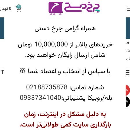
0
0
تومان
شیر جوش کلاسیک خطی
همراه گرامی چرخ دستی
دسته بندی ها
خانه
ظروف پخت و پز
دایکست
شیرجوش دایکست
خریدهای بالاتر از 10٬000٬000 تومان
شیر جوش کلاسیک خطی
شامل ارسال رایگان خواهند بود.
نمایش یک نتیجه
با سپاس از انتخاب و اعتماد شما 🌸
مشاهده فیلترها
شماره تماس:
02188735878
-12%
بله/روبیکا پشتیبانی:
09337341040
ناموجود
به دلیل مشکل در اینترنت، زمان
بارگذاری سایت کمی طولانی‌تر است.